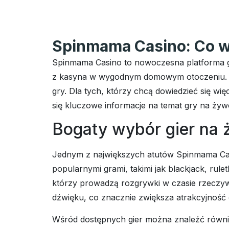
Spinmama Casino: Co w
Spinmama Casino to nowoczesna platforma ga
z kasyna w wygodnym domowym otoczeniu. W
gry. Dla tych, którzy chcą dowiedzieć się wię
się kluczowe informacje na temat gry na żyw
Bogaty wybór gier na
Jednym z największych atutów Spinmama Casi
popularnymi grami, takimi jak blackjack, rul
którzy prowadzą rozgrywki w czasie rzeczywi
dźwięku, co znacznie zwiększa atrakcyjność 
Wśród dostępnych gier można znaleźć równie