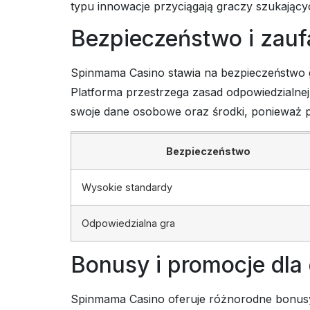
typu innowacje przyciągają graczy szukający
Bezpieczeństwo i zauf
Spinmama Casino stawia na bezpieczeństwo g
Platforma przestrzega zasad odpowiedzialne
swoje dane osobowe oraz środki, ponieważ p
Bezpieczeństwo
Wysokie standardy
Odpowiedzialna gra
Bonusy i promocje dla
Spinmama Casino oferuje różnorodne bonusy,