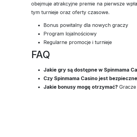
obejmuje atrakcyjne premie na pierwsze wpła
tym turnieje oraz oferty czasowe.
Bonus powitalny dla nowych graczy
Program lojalnościowy
Regularne promocje i turnieje
FAQ
Jakie gry są dostępne w Spinmama Ca
Czy Spinmama Casino jest bezpieczn
Jakie bonusy mogę otrzymać?
Gracze 