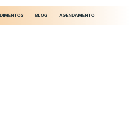
DIMENTOS
BLOG
AGENDAMENTO