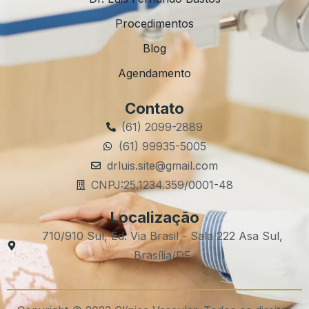
Procedimentos
Blog
Agendamento
Contato
(61) 2099-2889
(61) 99935-5005
drluis.site@gmail.com
CNPJ:25.1234.359/0001-48
Localização
710/910 Sul, Ed. Via Brasil - Sala 222 Asa Sul,
Brasília/DF