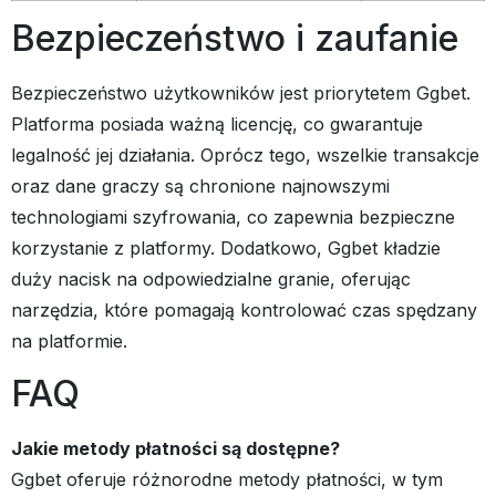
Bezpieczeństwo i zaufanie
Bezpieczeństwo użytkowników jest priorytetem Ggbet.
Platforma posiada ważną licencję, co gwarantuje
legalność jej działania. Oprócz tego, wszelkie transakcje
oraz dane graczy są chronione najnowszymi
technologiami szyfrowania, co zapewnia bezpieczne
korzystanie z platformy. Dodatkowo, Ggbet kładzie
duży nacisk na odpowiedzialne granie, oferując
narzędzia, które pomagają kontrolować czas spędzany
na platformie.
FAQ
Jakie metody płatności są dostępne?
Ggbet oferuje różnorodne metody płatności, w tym