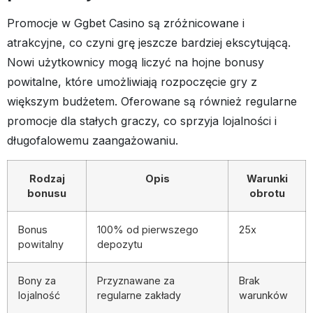
Promocje w Ggbet Casino są zróżnicowane i
atrakcyjne, co czyni grę jeszcze bardziej ekscytującą.
Nowi użytkownicy mogą liczyć na hojne bonusy
powitalne, które umożliwiają rozpoczęcie gry z
większym budżetem. Oferowane są również regularne
promocje dla stałych graczy, co sprzyja lojalności i
długofalowemu zaangażowaniu.
Rodzaj
Opis
Warunki
bonusu
obrotu
Bonus
100% od pierwszego
25x
powitalny
depozytu
Bony za
Przyznawane za
Brak
lojalność
regularne zakłady
warunków