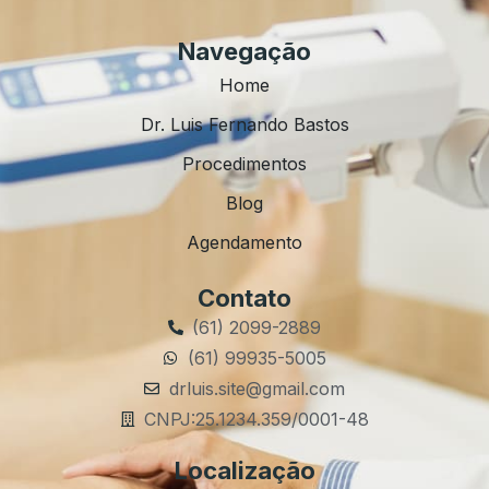
Navegação
Home
Dr. Luis Fernando Bastos
Procedimentos
Blog
Agendamento
Contato
(61) 2099-2889
(61) 99935-5005
drluis.site@gmail.com
CNPJ:25.1234.359/0001-48
Localização